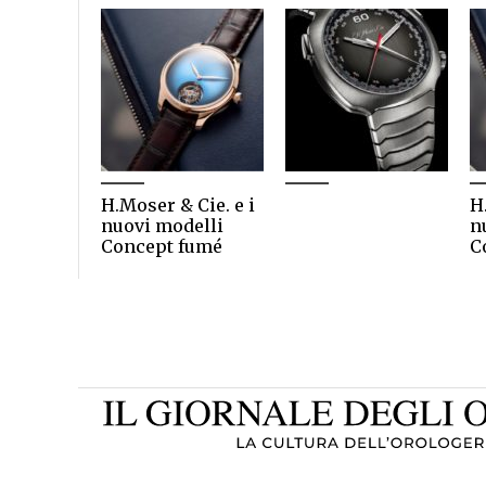
H.Moser & Cie. e i
H
nuovi modelli
n
Concept fumé
C