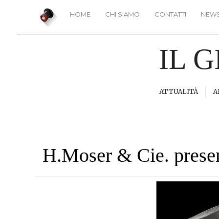
HOME
CHI SIAMO
CONTATTI
NEWS
IL 
ATTUALITÀ
A
H.Moser & Cie. prese