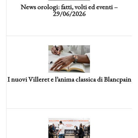
News orologi: fatti, volti ed eventi –
29/06/2026
La top ten di W&W26: le nostre novità
preferite
I nuovi Villeret e l’anima classica di Blancpain
13 novità di W&W Geneva 2026