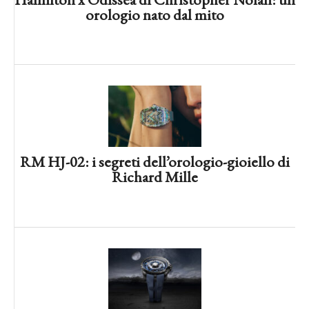
orologio nato dal mito
Locman Montecristo Yachting: tre
novità per velisti
RM HJ-02: i segreti dell’orologio-gioiello di
Richard Mille