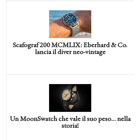
F.P.Journe in asta: analisi di un
fenomeno da record
Scafograf 200 MCMLIX: Eberhard & Co.
lancia il diver neo-vintage
Un MoonSwatch che vale il suo peso… nella
storia!