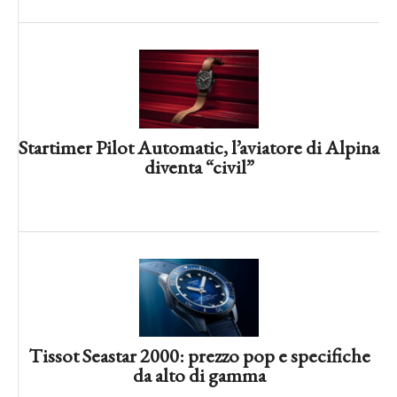
Oris: intervista esclusiva al Ceo Italia,
Marco Gemperli
Startimer Pilot Automatic, l’aviatore di Alpina
diventa “civil”
10 smartwatch per l’estate, la guida
Tissot Seastar 2000: prezzo pop e specifiche
definitiva
da alto di gamma