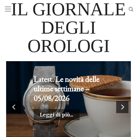
IL GIORNALE
DEGLI
OROLOGI
Lunar Pilot Black
Hole: il lato oscuro di
Bulova