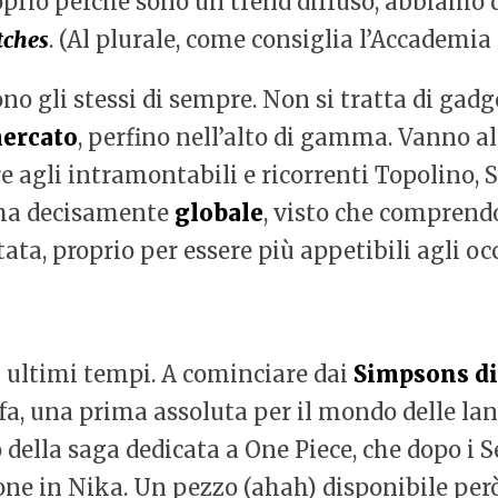
prio perché sono un trend diffuso, abbiamo d
tches
. (Al plurale, come consiglia l’Accademia
no gli stessi di sempre. Non si tratta di gad
mercato
, perfino nell’alto di gamma. Vanno al
e agli intramontabili e ricorrenti Topolino,
 ma decisamente
globale
, visto che comprend
ta, proprio per essere più appetibili agli oc
i ultimi tempi. A cominciare dai
Simpsons di
a, una prima assoluta per il mondo delle lanc
lo della saga dedicata a One Piece, che dopo i
ne in Nika. Un pezzo (ahah) disponibile però