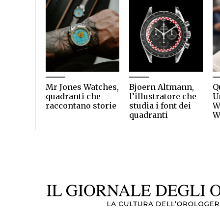
Mr Jones Watches,
Bjoern Altmann,
Q
quadranti che
l’illustratore che
U
raccontano storie
studia i font dei
W
quadranti
W