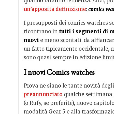
quando faranno tendenza. Anzi, pro
un’apposita definizione
:
comics wa
I presupposti dei comics watches so
ricontrano in
tutti i segmenti di 
nuovi
e meno scontati, da affiancar
un fatto tipicamente occidentale,
sono quasi sempre in edizione limita
I nuovi Comics watches
Prova ne siano le tante novità degl
preannunciato
qualche settimana f
(o Rufy, se preferite), nuovo capito
modalità Gear 5 e alla trasformazio