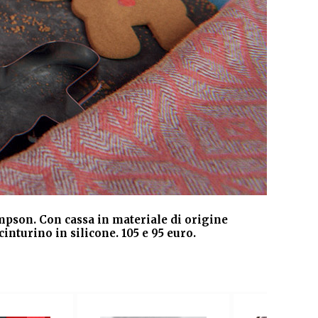
mpson. Con cassa in materiale di origine
Dis
nturino in silicone. 105 e 95 euro.
aut