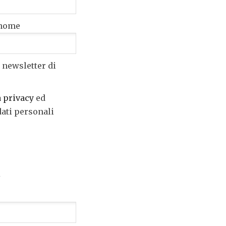
nome
 newsletter di
a privacy
ed
dati personali