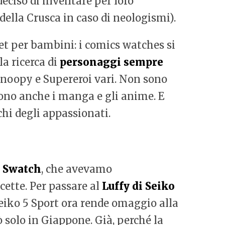
eciso di inventare per loro
 della Crusca in caso di neologismi).
get per bambini: i comics watches si
la ricerca di
personaggi sempre
 Snoopy e Supereroi vari. Non sono
ono anche i manga e gli anime. E
chi degli appassionati.
 Swatch
, che avevamo
ette. Per passare al
Luffy di Seiko
 Seiko 5 Sport ora rende omaggio alla
 solo in Giappone. Già, perché la