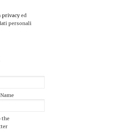
a privacy
ed
dati personali
t Name
o the
tter