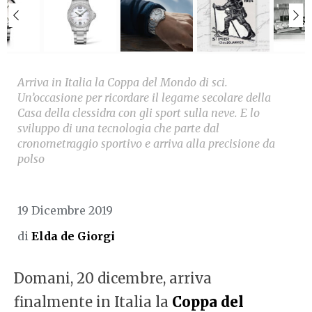
Arriva in Italia la Coppa del Mondo di sci.
Un’occasione per ricordare il legame secolare della
Casa della clessidra con gli sport sulla neve. E lo
sviluppo di una tecnologia che parte dal
cronometraggio sportivo e arriva alla precisione da
polso
19 Dicembre 2019
di
Elda de Giorgi
Domani, 20 dicembre, arriva
finalmente in Italia la
Coppa del