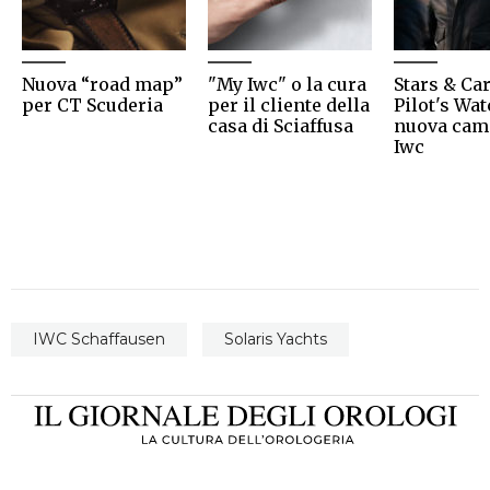
Nuova “road map”
"My Iwc" o la cura
Stars & Ca
per CT Scuderia
per il cliente della
Pilot's Wat
casa di Sciaffusa
nuova ca
Iwc
IWC Schaffausen
Solaris Yachts