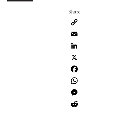
Copy
Link
Email
LinkedIn
X
Facebook
WhatsApp
Messenger
Reddit