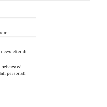
nome
 newsletter di
a privacy
ed
dati personali