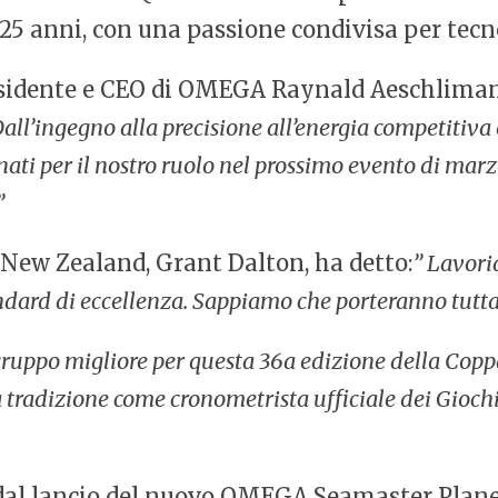
25 anni, con una passione condivisa per tecno
residente e CEO di OMEGA Raynald Aeschlima
’ingegno alla precisione all’energia competitiva e 
ti per il nostro ruolo nel prossimo evento di marzo 
”
New Zealand, Grant Dalton, ha detto:
” Lavori
ndard di eccellenza. Sappiamo che porteranno tutta 
il gruppo migliore per questa 36a edizione della Cop
tradizione come cronometrista ufficiale dei Gioch
al lancio del nuovo OMEGA Seamaster Plane