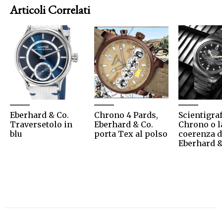
Articoli Correlati
Eberhard & Co.
Chrono 4 Pards,
Scientigra
Traversetolo in
Eberhard & Co.
Chrono o l
blu
porta Tex al polso
coerenza d
Eberhard &