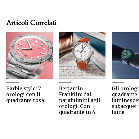
Articoli Correlati
Barbie style: 7
Benjamin
Gli orolog
orologi con il
Franklin: dai
quadrante
quadrante rosa
parafulmini agli
luminescen
orologi. Con
subacquei 
quadrante in 4
lume