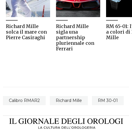
Richard Mille
Richard Mille
RM 65-01: l
solca il mare con
sigla una
a colori di
Pierre Casiraghi
partnership
Mille
pluriennale con
Ferrari
Calibro RMAR2
Richard Mille
RM 30-01