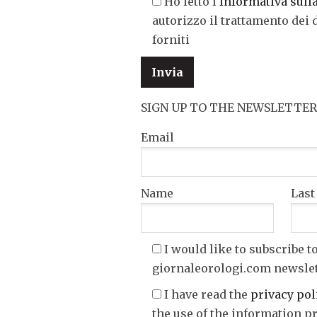
Ho letto l'
Informativa sull
autorizzo il trattamento dei 
forniti
SIGN UP TO THE NEWSLETTER
Email
Name
Las
I would like to subscribe t
giornaleorologi.com newsle
I have read the
privacy pol
the use of the information p