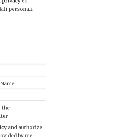
a privacy
ed
dati personali
t Name
o the
tter
icy
and authorize
rovided by me.