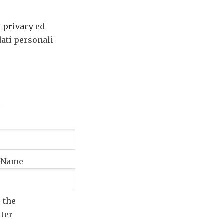
a privacy
ed
dati personali
t Name
o the
tter