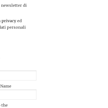
 newsletter di
a privacy
ed
dati personali
t Name
o the