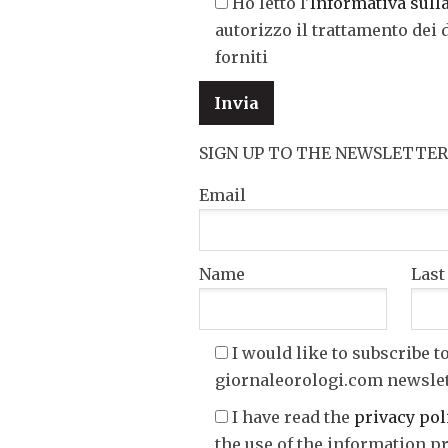
Ho letto l'
Informativa sull
autorizzo il trattamento dei 
forniti
SIGN UP TO THE NEWSLETTER
Email
Name
Las
I would like to subscribe t
giornaleorologi.com newsle
I have read the
privacy pol
the use of the information p