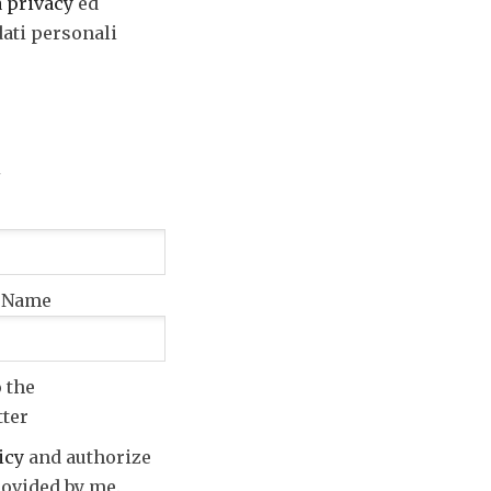
a privacy
ed
dati personali
t Name
o the
tter
icy
and authorize
rovided by me.