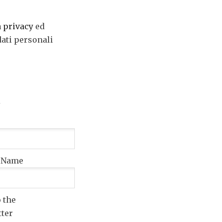
a privacy
ed
dati personali
t Name
o the
tter