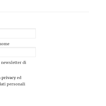
nome
 newsletter di
a privacy
ed
dati personali