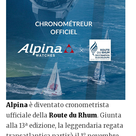
Alpina
è diventato cronometrista
ufficiale della
Route du Rhum
. Giunta
a
alla 13
edizione, la leggendaria regata
transatlantica partirà il 1° novembre