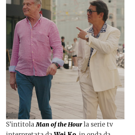
S’intitola
Man of the Hour
la serie tv
interpretata da
Wei Ko
, in onda da