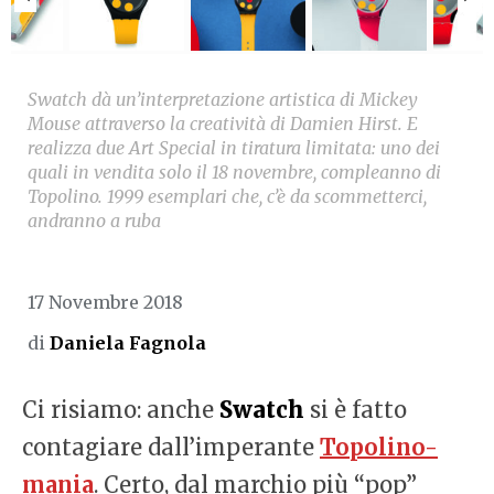
Swatch dà un’interpretazione artistica di Mickey
Mouse attraverso la creatività di Damien Hirst. E
realizza due Art Special in tiratura limitata: uno dei
quali in vendita solo il 18 novembre, compleanno di
Topolino. 1999 esemplari che, c’è da scommetterci,
andranno a ruba
17 Novembre 2018
di
Daniela Fagnola
Ci risiamo: anche
Swatch
si è fatto
contagiare dall’imperante
Topolino-
mania
. Certo, dal marchio più “pop”