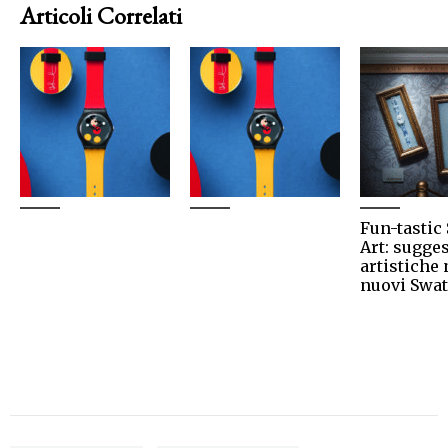
Articoli Correlati
Fun-tastic
Art: sugge
artistiche 
nuovi Swa