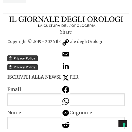
Copy
Copyright © 2019 -
2026
Il Giornale degli Orologi
Link
Email
LinkedIn
X
ISCRIVITI ALLA NEWSLETTER
Facebook
Email
WhatsApp
Messenger
Nome
Cognome
Reddit