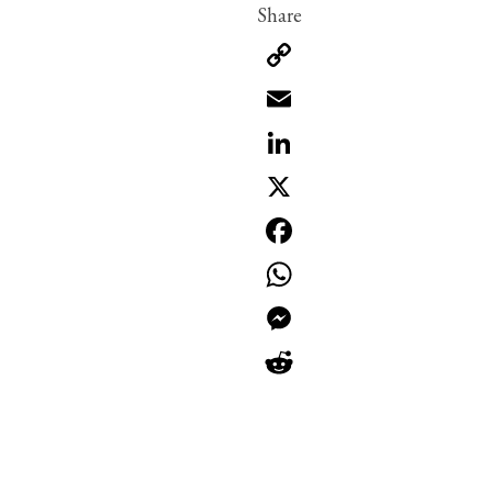
Copy
Link
Email
LinkedIn
X
Facebook
WhatsApp
Messenger
Reddit