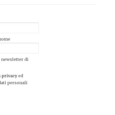
nome
 newsletter di
a privacy
ed
dati personali