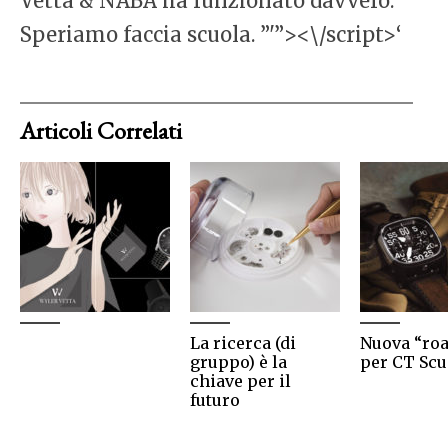
Vetta & NABA ha funzionato davvero.
Speriamo faccia scuola. ”'”><\/script>‘
Articoli Correlati
La ricerca (di
Nuova “ro
gruppo) è la
per CT Scu
chiave per il
futuro