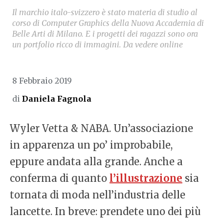
Il marchio italo-svizzero è stato materia di studio al
corso di Computer Graphics della Nuova Accademia di
Belle Arti di Milano. E i progetti dei ragazzi sono ora
un portfolio ricco di immagini. Da vedere online
8 Febbraio 2019
di
Daniela Fagnola
Wyler Vetta & NABA. Un’associazione
in apparenza un po’ improbabile,
eppure andata alla grande. Anche a
conferma di quanto
l’illustrazione
sia
tornata di moda nell’industria delle
lancette. In breve: prendete uno dei più