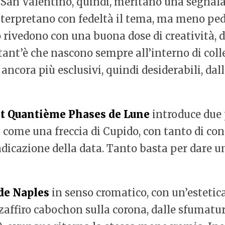
 San Valentino, quindi, meritano una segnalaz
interpretano con fedeltà il tema, ma meno pe
rivedono con una buona dose di creatività, di
tant’è che nascono sempre all’interno di colle
ncora più esclusivi, quindi desiderabili, dal
et Quantième Phases de Lune
introduce due p
a come una freccia di Cupido, con tanto di co
ndicazione della data. Tanto basta per dare u
de Naples
in senso cromatico, con un’estetica
o zaffiro cabochon sulla corona, dalle sfumatu