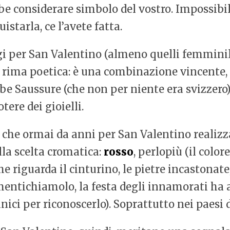
bbe considerare simbolo del vostro. Impossibile
starla, ce l’avete fatta.
logi per San Valentino (almeno quelli femminil
 rima poetica: è una combinazione vincente, 
bbe Saussure (che non per niente era svizzero)
tere dei gioielli.
 che ormai da anni per San Valentino realizza
lla scelta cromatica:
rosso
, perlopiù (il color
e riguarda il cinturino, le pietre incastonate
imentichiamolo, la festa degli innamorati h
ici per riconoscerlo). Soprattutto nei paesi 