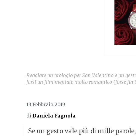
Regalare un orologio per San Valentino è un gesto
farsi un film mentale molto romantico (forse fin t
13 Febbraio 2019
di
Daniela Fagnola
Se un gesto vale più di mille parole,