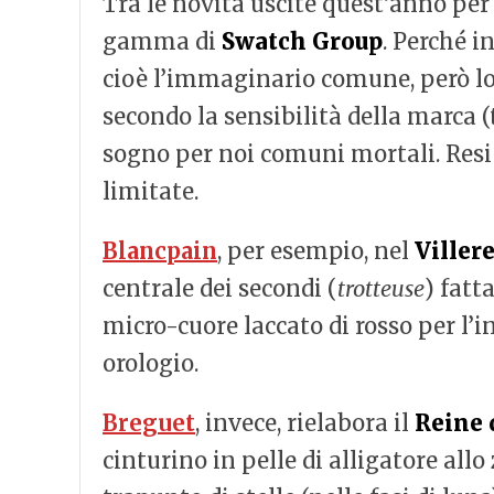
Tra le novità uscite quest’anno per
gamma di
Swatch Group
. Perché 
cioè l’immaginario comune, però lo 
secondo la sensibilità della marca (
sogno per noi comuni mortali. Resi a
limitate.
Blancpain
, per esempio, nel
Viller
centrale dei secondi (
trotteuse
) fatt
micro-cuore laccato di rosso per l’i
orologio.
Breguet
, invece, rielabora il
Reine 
cinturino in pelle di alligatore all