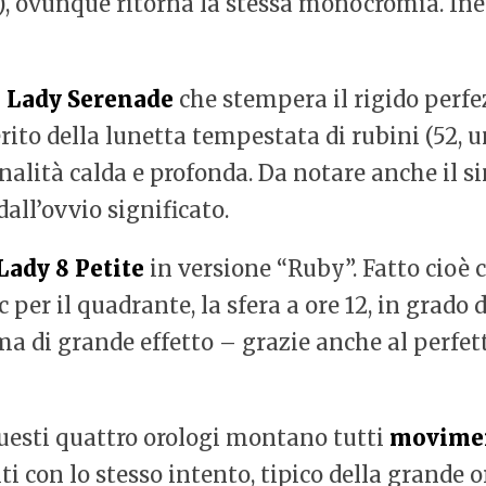
una), ovunque ritorna la stessa monocromia. 
n
Lady Serenade
che stempera il rigido perf
rito della lunetta tempestata di rubini (52, 
 tonalità calda e profonda. Da notare anche il 
dall’ovvio significato.
Lady 8 Petite
in versione “Ruby”. Fatto cioè 
per il quadrante, la sfera a ore 12, in grado d
a di grande effetto – grazie anche al perfett
uesti quattro orologi montano tutti
movimen
i con lo stesso intento, tipico della grande or