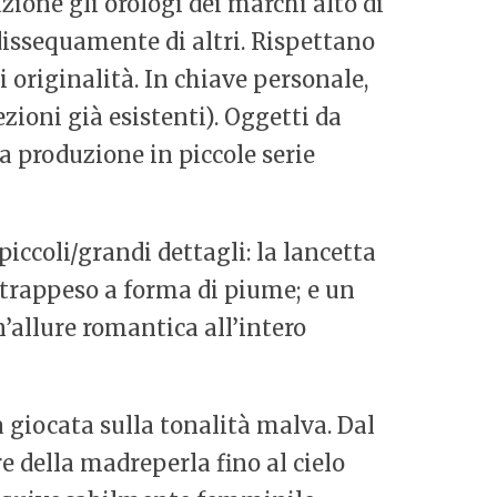
ione gli orologi dei marchi alto di
dissequamente di altri. Rispettano
 originalità. In chiave personale,
zioni già esistenti). Oggetti da
la produzione in piccole serie
iccoli/grandi dettagli: la lancetta
ntrappeso a forma di piume; e un
n’allure romantica all’intero
 giocata sulla tonalità malva. Dal
re della madreperla fino al cielo