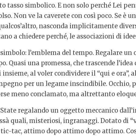
lto tasso simbolico. E non solo perché Lei pen
 polso. Non ve la caverete con così poco. Se è
a qualcos’altro, nasconda implicitamente div
tano a chiedere perché, le associazioni di id
to simbolo: l’emblema del tempo. Regalare un o
mpo. Quasi una promessa, che trascende l’idea
nsieme, al voler condividere il “qui e ora”, al
impegno per un legame inscindibile. Occhio, 
orse meno conclamato, ma altrettanto eloque
io. State regalando un oggetto meccanico dall’
hissà quali, misteriosi, ingranaggi. Dotato di 
 tic-tac, attimo dopo attimo dopo attimo. Cosa