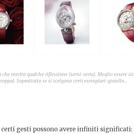
 che merita qualche riflessione (semi-seria). Meglio essere sic
roppo). Soprattutto se si scelgono certi esemplari-gioiello…
 certi gesti possono avere infiniti significati