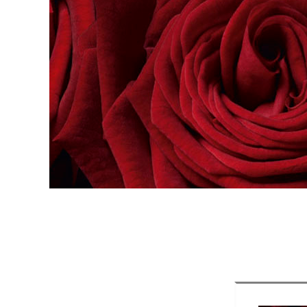
e e
 San