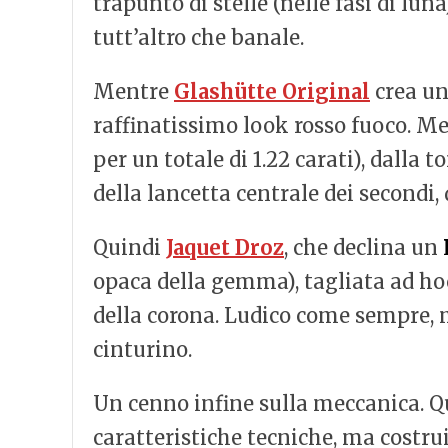
trapunto di stelle (nelle fasi di l
tutt’altro che banale.
Mentre
Glashütte Original
crea u
raffinatissimo look rosso fuoco. Me
per un totale di 1.22 carati), dalla
della lancetta centrale dei secondi, 
Quindi
Jaquet Droz
, che declina un
opaca della gemma), tagliata ad hoc 
della corona. Ludico come sempre, m
cinturino.
Un cenno infine sulla meccanica. Q
caratteristiche tecniche, ma costruit