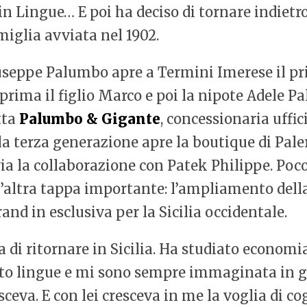
in Lingue… E poi ha deciso di tornare indietro
miglia avviata nel 1902.
Giuseppe Palumbo apre a Termini Imerese il pr
 prima il figlio Marco e poi la nipote Adele 
tta
Palumbo & Gigante
, concessionaria uffic
, la terza generazione apre la boutique di Pale
vvia la collaborazione con Patek Philippe. Po
un’altra tappa importante: l’ampliamento della
and in esclusiva per la Sicilia occidentale.
 di ritornare in Sicilia. Ha studiato economia
diato lingue e mi sono sempre immaginata in g
ceva. E con lei cresceva in me la voglia di co