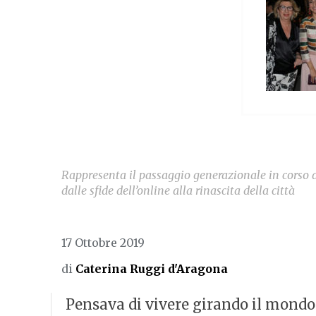
Rappresenta il passaggio generazionale in corso da
dalle sfide dell’online alla rinascita della città
17 Ottobre 2019
di
Caterina Ruggi d'Aragona
Pensava di vivere girando il mondo. 