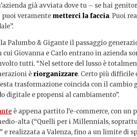
 un’azienda già avviata dove tu – se hai genit
– puoi veramente
metterci la faccia
. Puoi re
ale”.
alla Palumbo & Gigante il passaggio generazi
 cui Giovanna e Carlo entrano in azienda so
volto tutti. “Nel settore del lusso è totalme
nerazioni è
riorganizzare
. Certo più difficil
esta trasformazione coincida con il cambio 
do digitale e propensi al cambiamento”.
ante
è appena partito l’e-commerce, con un p
medio-alta (“Quelli per i Millennials, sopratt
” e realizzata a Valenza, fino a un limite di s