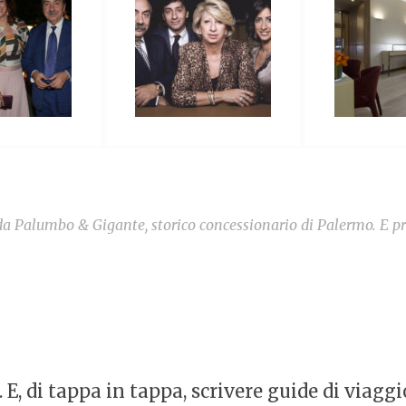
 Palumbo & Gigante, storico concessionario di Palermo. E prest
E, di tappa in tappa, scrivere guide di viaggi