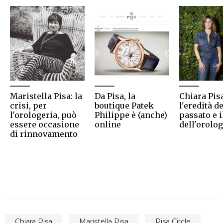
Maristella Pisa: la
Da Pisa, la
Chiara Pisa
crisi, per
boutique Patek
l'eredità de
l'orologeria, può
Philippe è (anche)
passato e i
essere occasione
online
dell'orolog
di rinnovamento
Chiara Pisa
Maristella Pisa
Pisa Circle