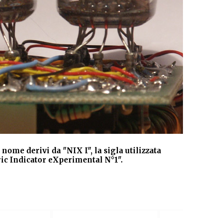
nome derivi da "NIX I", la sigla utilizzata
Un 
ric Indicator eXperimental N°1".