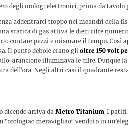
 degli orologi elettronici, prima da tavolo p
enza addentrarci troppo nei meandri della fisi
na scarica di gas attiva le dieci cifre numerich
ario contare pezzi e misurare il tempo. Così 
ssa. Il punto debole erano gli
oltre 150 volt p
iallo-arancione illuminava le cifre. Dunque la
ra dell’ora. Negli altri casi il quadrante res
o dicendo arriva da
Metro Titanium
. I patit
 un “orologiao meravigliao” venduto in un’ele