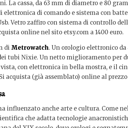
i. La cassa, da 63 mm di diametro e 80 grammi
i elettronica di comando e sistema con batte
Usb. Vetro zaffiro con sistema di controllo del
quista online nel sito etsy.com a 1400 euro.
m di
Metrowatch
. Un orologio elettronico d
dei tubi Nixie. Un netto miglioramento per du
ista, con elettronica in bella mostra, e il cin
 Si acquista (già assemblato) online al prezzo 
sa
 ha influenzato anche arte e cultura. Come ne
cientifica che adatta tecnologie anacronistic
iana del XIX secolo, dove orologi e segnatemp