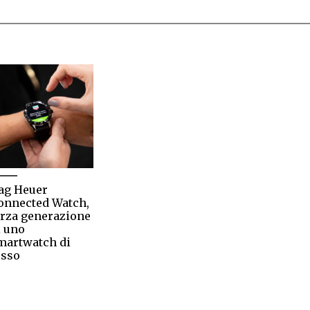
ag Heuer
onnected Watch,
erza generazione
i uno
martwatch di
usso