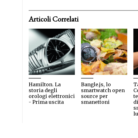
Articoli Correlati
Hamilton. La
Bangle.js, lo
T
storia degli
smartwatch open
C
orologi elettronici
source per
t
- Prima uscita
smanettoni
d
s
l