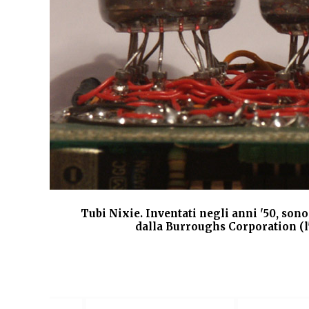
cato
Tubi Nixie. Inventati negli anni '50, sono
un
dalla Burroughs Corporation (l'
e le
tare