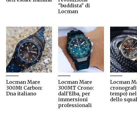
"buddista" di
Locman
Locman Mare
Locman Mare
Locman Ma
300Mt Carbon:
300MT Crono:
cronografi 
Dna italiano
dall'Elba, per
tempo) nel
immersioni
dello squa
professionali