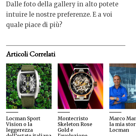
Dalle foto della gallery in alto potete
intuire le nostre preferenze. E a voi
quale piace di più?
Articoli Correlati
Locman Sport
Montecristo
Marco Man
Vision o la
Skeleton Rose
la mia stor
leggerezza
Gold e
Locman
dell’estate italiana
l'evoluzione