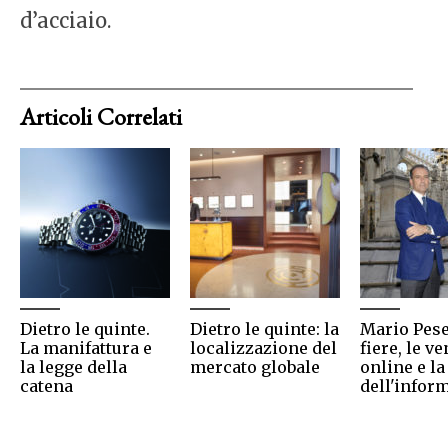
d’acciaio.
Articoli Correlati
Dietro le quinte.
Dietro le quinte: la
Mario Pese
La manifattura e
localizzazione del
fiere, le v
la legge della
mercato globale
online e la
catena
dell'infor