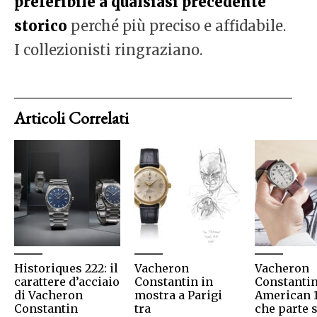
preferibile a qualsiasi precedente
storico
perché più preciso e affidabile.
I collezionisti ringraziano.
Articoli Correlati
Historiques 222: il
Vacheron
Vacheron
carattere d’acciaio
Constantin in
Constanti
di Vacheron
mostra a Parigi
American 1
Constantin
tra
che parte s