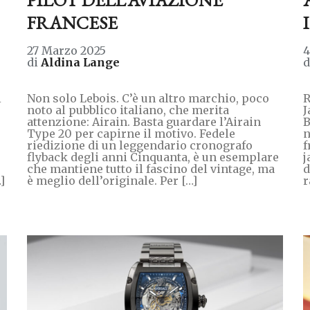
FRANCESE
27 Marzo 2025
4
di
Aldina Lange
i
Non solo Lebois. C’è un altro marchio, poco
R
noto al pubblico italiano, che merita
J
attenzione: Airain. Basta guardare l’Airain
B
Type 20 per capirne il motivo. Fedele
n
riedizione di un leggendario cronografo
f
flyback degli anni Cinquanta, è un esemplare
j
che mantiene tutto il fascino del vintage, ma
d
]
è meglio dell’originale. Per […]
r