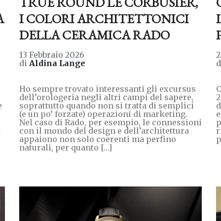
TRUE ROUND LE CORBUSIER,
A
I COLORI ARCHITETTONICI
DELLA CERAMICA RADO
13 Febbraio 2026
2
di
Aldina Lange
Ho sempre trovato interessanti gli excursus
O
dell’orologeria negli altri campi del sapere,
2
e
soprattutto quando non si tratta di semplici
d
(e un po’ forzate) operazioni di marketing.
e
Nel caso di Rado, per esempio, le connessioni
p
a
con il mondo del design e dell’architettura
r
appaiono non solo coerenti ma perfino
p
naturali, per quanto […]