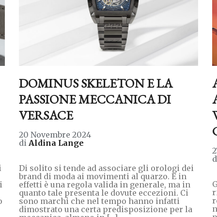
DOMINUS SKELETON E LA
PASSIONE MECCANICA DI
VERSACE
20 Novembre 2024
di
Aldina Lange
2
i
Di solito si tende ad associare gli orologi dei
brand di moda ai movimenti al quarzo. E in
G
i
effetti è una regola valida in generale, ma in
r
quanto tale presenta le dovute eccezioni. Ci
r
o
sono marchi che nel tempo hanno infatti
n
dimostrato una certa predisposizione per la
p