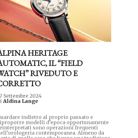
ALPINA HERITAGE
AUTOMATIC, IL “FIELD
WATCH” RIVEDUTO E
CORRETTO
7 Settembre 2024
di
Aldina Lange
uardare indietro al proprio passato e
iproporre modelli d’epoca opportunamente
einterpretati sono operazioni frequenti
ell’orologeria contemporanea. Almeno da
arte di quelle case che hanno una tradizione