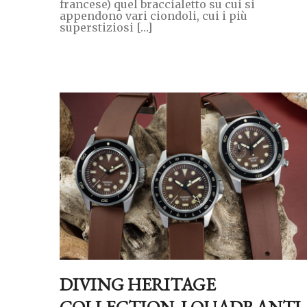
francese) quel braccialetto su cui si
appendono vari ciondoli, cui i più
superstiziosi […]
DIVING HERITAGE
COLLECTION, I QUADRANTI