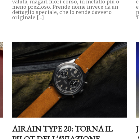
valuta, magari fuori corso, in metallo più o
e
meno prezioso. Prende nome invece da un
e
dettaglio speciale, che lo rende davvero
p
originale […]
T
AIRAIN TYPE 20: TORNA IL
PILOT DELL’AVIAZIONE