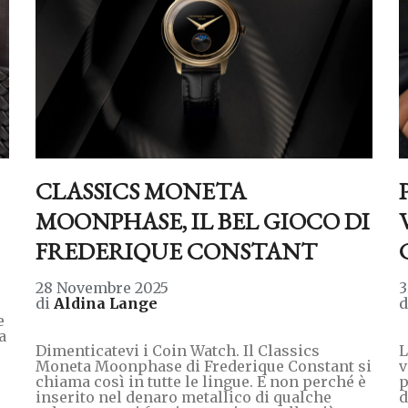
CLASSICS MONETA
MOONPHASE, IL BEL GIOCO DI
FREDERIQUE CONSTANT
28 Novembre 2025
3
di
Aldina Lange
e
a
Dimenticatevi i Coin Watch. Il Classics
L
Moneta Moonphase di Frederique Constant si
v
chiama così in tutte le lingue. E non perché è
p
inserito nel denaro metallico di qualche
d