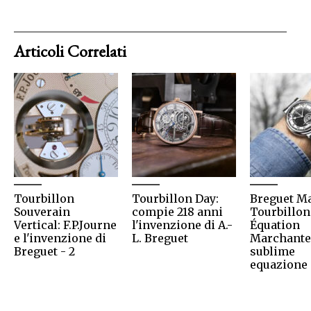
Articoli Correlati
Tourbillon
Tourbillon Day:
Breguet M
Souverain
compie 218 anni
Tourbillon
Vertical: F.P.Journe
l'invenzione di A.-
Équation
e l'invenzione di
L. Breguet
Marchante:
Breguet - 2
sublime
equazione