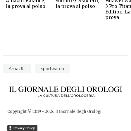
Amazfit Balance,
Suunto 9 Peak Pro,
Huawei Wa
la prova al polso
la prova al polso
3 Pro Tita
Edition. La
prova
Amazfit
sportwatch
Copyright © 2019 -
2026
Il Giornale degli Orologi