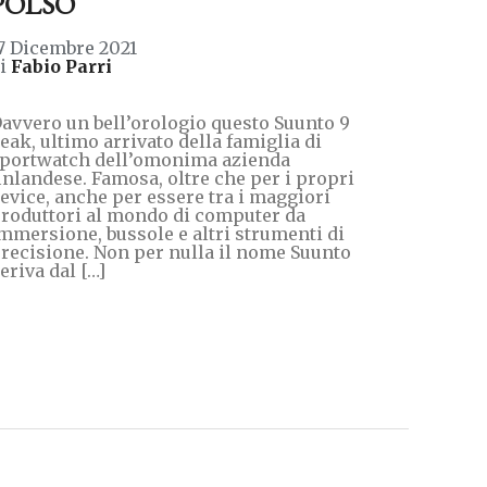
POLSO
7 Dicembre 2021
di
Fabio Parri
avvero un bell’orologio questo Suunto 9
eak, ultimo arrivato della famiglia di
portwatch dell’omonima azienda
inlandese. Famosa, oltre che per i propri
evice, anche per essere tra i maggiori
roduttori al mondo di computer da
mmersione, bussole e altri strumenti di
recisione. Non per nulla il nome Suunto
eriva dal […]