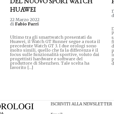
DEL NUOVO SPORTWATCH
HUAWEI
1
22 Marzo 2022
di
Fabio Parri
D
P
Ultimo tra gli smartwatch presentati da
s
Huawei, il Watch GT Runner segue a ruota il
f
precedente Watch GT 3. I due orologi sono
d
molto simili, quello che fa la differenza è il
p
focus sulle funzionalità sportive, voluto dai
i
progettisti hardware e software del
p
produttore di Shenzhen. Tale scelta ha
d
favorito […]
ISCRIVITI ALLA NEWSLETTER