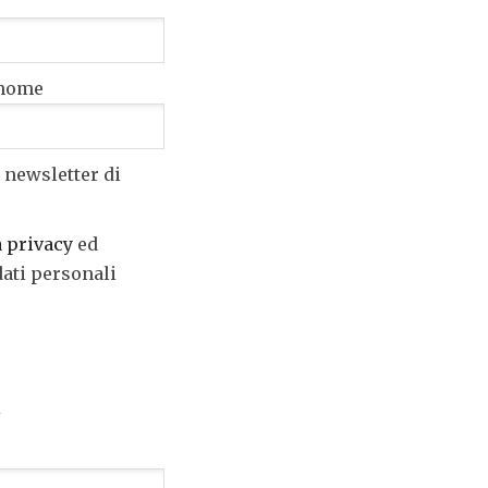
nome
 newsletter di
a privacy
ed
dati personali