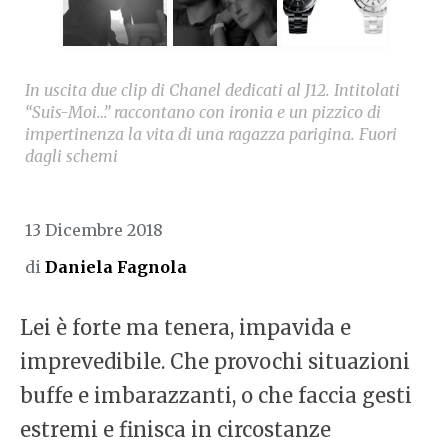
In uscita due clip di Chanel dedicati al J12. Intitolati
“Suis-Moi…” raccontano con ironia e un pizzico di
impertinenza la vita di una ragazza parigina. Fuori
dagli schemi
13 Dicembre 2018
di
Daniela Fagnola
Lei è forte ma tenera, impavida e
imprevedibile. Che provochi situazioni
buffe e imbarazzanti, o che faccia gesti
estremi e finisca in circostanze