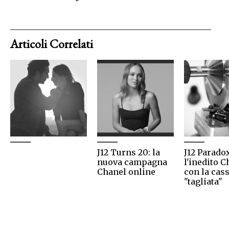
Articoli Correlati
J12 Turns 20: la
J12 Parado
nuova campagna
l'inedito C
Chanel online
con la cas
"tagliata"