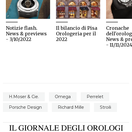
Notizie flash.
Il bilancio di Pisa
Cronache
News & previews
Orologeria per il
dell'orolog
- 3/10/2022
2022
News & pr
- 11/11/202
H.Moser & Cie.
Omega
Perrelet
Porsche Design
Richard Mille
Stroili