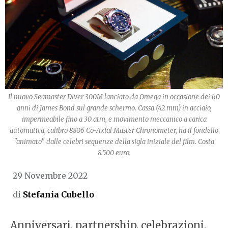
Il nuovo Seamaster Diver 300M lanciato da Omega in occasione dei 60
anni di James Bond sul grande schermo. Cassa (42 mm) in acciaio,
impermeabile fino a 30 atm, e movimento meccanico a carica
automatica, calibro 8806 Co-Axial Master Chronometer, ha il fondello
"animato" dalle celebri sequenze della sigla iniziale del film. Costa
8.500 euro.
29 Novembre 2022
di
Stefania Cubello
Anniversari, partnership, celebrazioni,