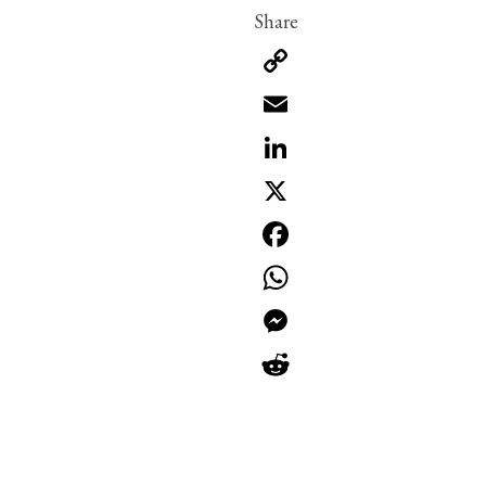
Copy
Link
Email
LinkedIn
X
Facebook
WhatsApp
Messenger
Reddit