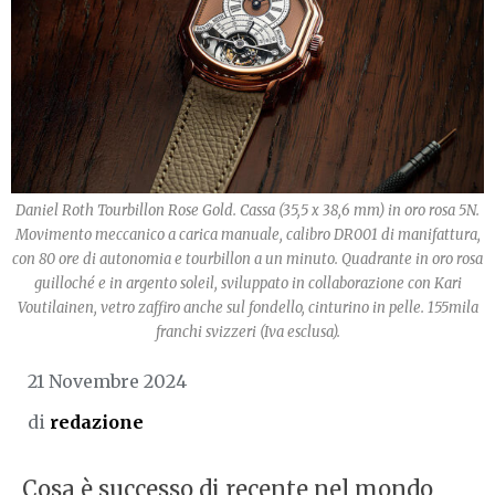
Daniel Roth Tourbillon Rose Gold. Cassa (35,5 x 38,6 mm) in oro rosa 5N.
Movimento meccanico a carica manuale, calibro DR001 di manifattura,
con 80 ore di autonomia e tourbillon a un minuto. Quadrante in oro rosa
guilloché e in argento soleil, sviluppato in collaborazione con Kari
Voutilainen, vetro zaffiro anche sul fondello, cinturino in pelle. 155mila
franchi svizzeri (Iva esclusa).
21 Novembre 2024
di
redazione
Cosa è successo di recente nel mondo