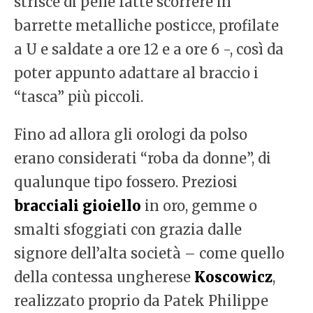
strisce di pelle fatte scorrere in
barrette metalliche posticce, profilate
a U e saldate a ore 12 e a ore 6 -, così da
poter appunto adattare al braccio i
“tasca” più piccoli.
Fino ad allora gli orologi da polso
erano considerati “roba da donne”, di
qualunque tipo fossero. Preziosi
bracciali gioiello
in oro, gemme o
smalti sfoggiati con grazia dalle
signore dell’alta società – come quello
della contessa ungherese
Koscowicz
,
realizzato proprio da Patek Philippe