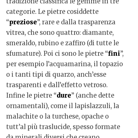
tradizione classifica le gemme in tre
categorie. Le pietre cosiddette
“
preziose
”, rare e dalla trasparenza
vitrea, che sono quattro: diamante,
smeraldo, rubino e zaffiro (di tutte le
sfumature). Poi ci sono le pietre “
fini
”,
per esempio l’acquamarina, il topazio
o i tanti tipi di quarzo, anch’esse
trasparenti e dall’effetto vetroso.
Infine le pietre “
dure
” (anche dette
ornamentali), come il lapislazzuli, la
malachite o la turchese, opache o
tutt’al più traslucide, spesso formate
da minerali diversi che creano