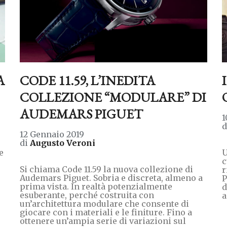
A
CODE 11.59, L’INEDITA
COLLEZIONE “MODULARE” DI
AUDEMARS PIGUET
1
12 Gennaio 2019
di
Augusto Veroni
e
U
c
Si chiama Code 11.59 la nuova collezione di
r
Audemars Piguet. Sobria e discreta, almeno a
P
prima vista. In realtà potenzialmente
d
esuberante, perché costruita con
a
un’architettura modulare che consente di
giocare con i materiali e le finiture. Fino a
ottenere un’ampia serie di variazioni sul