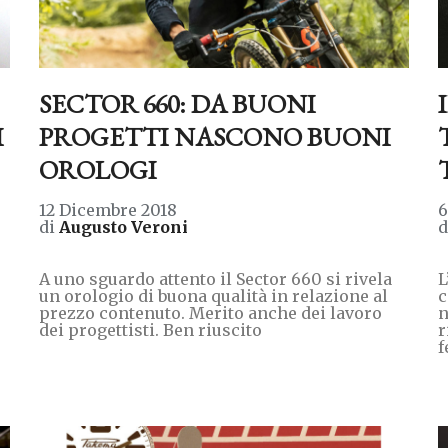
SECTOR 660: DA BUONI
I
PROGETTI NASCONO BUONI
OROLOGI
12 Dicembre 2018
6
di
Augusto Veroni
A uno sguardo attento il Sector 660 si rivela
L
un orologio di buona qualità in relazione al
c
prezzo contenuto. Merito anche dei lavoro
n
dei progettisti. Ben riuscito
r
f