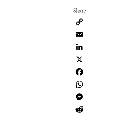
Copy
Link
Email
LinkedIn
X
Facebook
WhatsApp
Messenger
Reddit