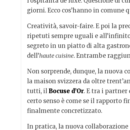
l’ospitalità de luxe. Questione di cu
giorni. Ecco cos’hanno in comune qu
Creatività, savoir-faire. E poi la p
ripetuti sempre uguali e all’infinit
segreto in un piatto di alta gastro
dell’
haute cuisine
. Entrambe raggiungo
Non sorprende, dunque, la nuova co
la maison svizzera da oltre trent’an
tutti, il
Bocuse d’Or
. E tra i partne
certo senso è come se il rapporto fi
finalmente concretizzato.
In pratica, la nuova collaborazione 