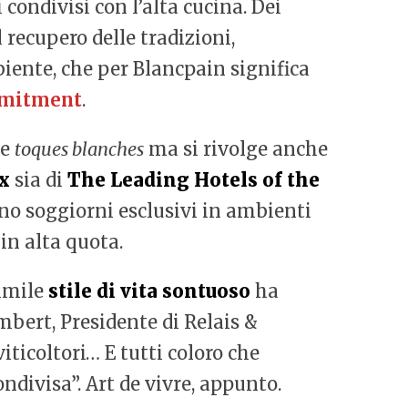
 condivisi con l’alta cucina. Dei
l recupero delle tradizioni,
biente, che per Blancpain significa
mmitment
.
le
toques blanches
ma si rivolge anche
x
sia di
The Leading Hotels of the
ono soggiorni esclusivi in ambienti
 in alta quota.
simile
stile di vita sontuoso
ha
mbert, Presidente di Relais &
viticoltori… E tutti coloro che
divisa”. Art de vivre, appunto.