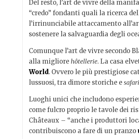
Del resto, l’art de vivre della manif
“credo” fondanti quali la ricerca dell
l’irrinunciabile attaccamento all’ar
sostenere la salvaguardia degli oc
Comunque l’art de vivre secondo Bla
alla migliore
hôtellerie
. La casa elve
World
. Ovvero le più prestigiose c
lussuosi, tra dimore storiche e
safar
Luoghi unici che includono esperie
come fulcro proprio le tavole dei ri
Châteaux – “anche i produttori locali
contribuiscono a fare di un pranzo