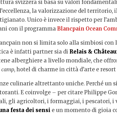
attura svizzera si basa su valori fondamentali
’eccellenza, la valorizzazione del territorio, i
tigianato. Unico è invece il rispetto per l’am
eani con il programma
Blancpain Ocean Co
ncpain non si limita solo alla simbiosi con 
tica è infatti partner sia di
Relais & Château
atene alberghiere a livello mondiale, che offr
i camp
, hotel di charme in città d’arte e resort
nze culinarie altrettanto uniche. Perché un 
storanti. E coinvolge – per citare Philippe Go
, gli agricoltori, i formaggiai, i pescatori, i 
una festa dei sensi
e un momento di gioia con