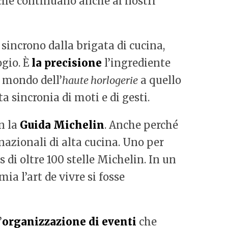
 che continuano anche ai nostri
 sincrono dalla brigata di cucina,
ogio. È
la precisione
l’ingrediente
l mondo dell’
haute horlogerie
a quello
a sincronia di moti e di gesti.
n la
Guida Michelin
. Anche perché
nazionali di alta cucina. Uno per
s di oltre 100 stelle Michelin. In un
ia l’art de vivre si fosse
’
organizzazione di eventi
che