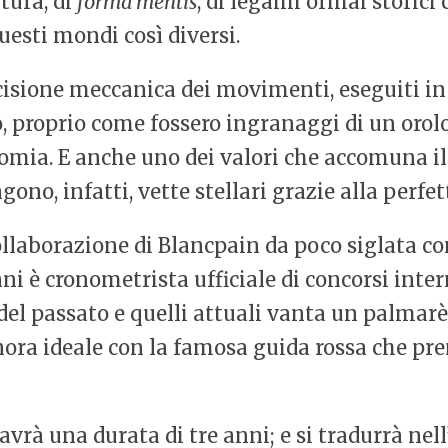
ltura, di
forma mentis
, di legami ormai storici
esti mondi così diversi.
recisione meccanica dei movimenti, eseguiti in
o, proprio come fossero ingranaggi di un orol
nomia. E anche uno dei valori che accomuna i
no, infatti, vette stellari grazie alla perfett
llaborazione di Blancpain da poco siglata co
ni è cronometrista ufficiale di concorsi inter
r del passato e quelli attuali vanta un palmarè
nora ideale con la famosa guida rossa che prem
avrà una durata di tre anni; e si tradurrà nell