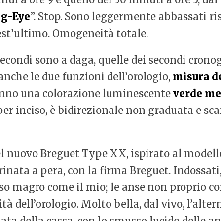
ig-Eye
”. Stop. Sono leggermente abbassati ri
est’ultimo. Omogeneità totale.
 secondi sono a daga, quelle dei secondi crono
anche le due funzioni dell’orologio,
misura d
hanno una colorazione luminescente
verde me
 per inciso, è bidirezionale non graduata e sc
l nuovo Breguet Type XX, ispirato al modello 
inata a pera, con la firma Breguet. Indossati,
o magro come il mio; le anse non proprio co
ità dell’orologio. Molto bella, dal vivo, l’alt
ata della cassa, con lo smusso lucido delle an