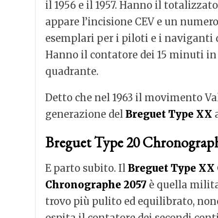
il 1956 e il 1957. Hanno il totalizzat
appare l’incisione CEV e un numero i
esemplari per i piloti e i naviganti
Hanno il contatore dei 15 minuti i
quadrante.
Detto che nel 1963 il movimento Val
generazione del
Breguet Type XX
a
Breguet Type 20 Chronograp
E parto subito. Il
Breguet Type XX
Chronographe 2057
è quella milit
trovo più pulito ed equilibrato, nono
ospita il contatore dei secondi cont