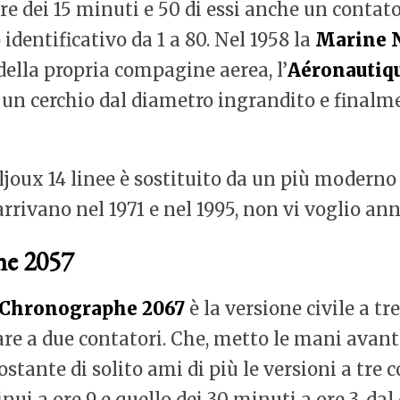
ore dei 15 minuti e 50 di essi anche un contator
dentificativo da 1 a 80. Nel 1958 la
Marine 
 della propria compagine aerea, l’
Aéronautiq
n un cerchio dal diametro ingrandito e final
joux 14 linee è sostituito da un più moderno 1
rrivano nel 1971 e nel 1995, non vi voglio ann
he 2057
 Chronographe 2067
è la versione civile a tre
are a due contatori. Che, metto le mani avanti
stante di solito ami di più le versioni a tre co
inui a ore 9 e quello dei 30 minuti a ore 3, d