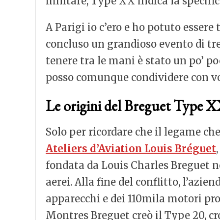
militare, Type XX indica la specific
A Parigi io c’ero e ho potuto essere 
concluso un grandioso evento di tre g
tenere tra le mani è stato un po’ 
posso comunque condividere con voi.
Le origini del Breguet Type 
Solo per ricordare che il legame ch
Atel
iers d’Aviation Louis Bréguet
fondata da Louis Charles Breguet ne
aerei. Alla fine del conflitto, l’az
apparecchi e dei 110mila motori pro
Montres Breguet creò il Type 20, cro