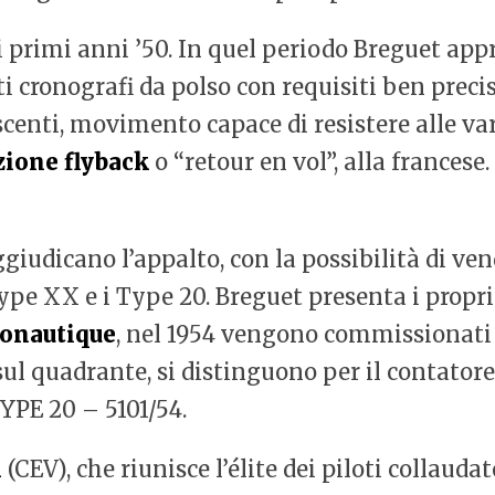
ai primi anni ’50. In quel periodo Breguet ap
ti cronografi da polso con requisiti ben preci
enti, movimento capace di resistere alle varia
zione flyback
o “retour en vol”, alla francese
iudicano l’appalto, con la possibilità di vend
ype XX e i Type 20. Breguet presenta i propri
ronautique
, nel 1954 vengono commissionati 
ul quadrante, si distinguono per il contatore
YPE 20 – 5101/54.
l
(CEV), che riunisce l’élite dei piloti collauda