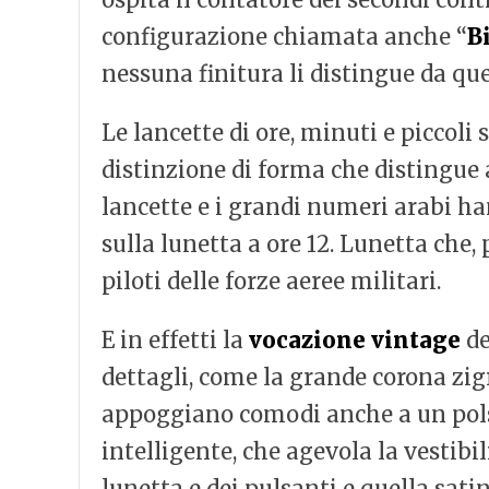
configurazione chiamata anche “
B
nessuna finitura li distingue da qu
Le lancette di ore, minuti e piccoli
distinzione di forma che distingue 
lancette e i grandi numeri arabi 
sulla lunetta a ore 12. Lunetta che,
piloti delle forze aeree militari.
E in effetti la
vocazione vintage
de
dettagli, come la grande corona zigr
appoggiano comodi anche a un pols
intelligente, che agevola la vestibil
lunetta e dei pulsanti e quella satin