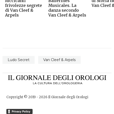
luccicanti
Ballerines
di Storia n
frivolezze segrete
Musicales. La
Van Cleef 
di Van Cleef &
danza secondo
Arpels
Van Cleef & Arpels
Ludo Secret
Van Cleef & Arpels
Copyright © 2019 -
2026
Il Giornale degli Orologi