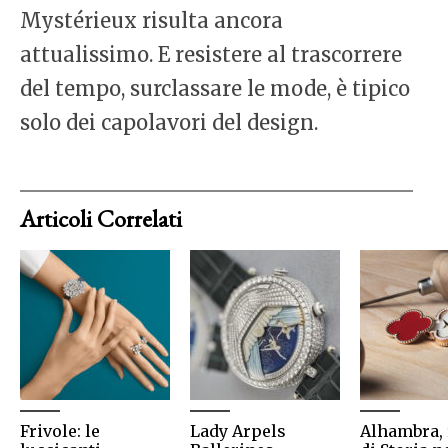
Mystérieux risulta ancora
attualissimo. E resistere al trascorrere
del tempo, surclassare le mode, è tipico
solo dei capolavori del design.
Articoli Correlati
Frivole: le
Lady Arpels
Alhambra, 