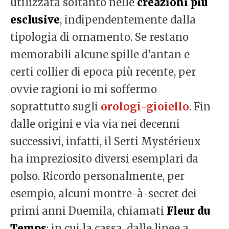
utilizzata soltanto nelle
creazioni più
esclusive
, indipendentemente dalla
tipologia di ornamento. Se restano
memorabili alcune spille d’antan e
certi collier di epoca più recente, per
ovvie ragioni io mi soffermo
soprattutto sugli
orologi-gioiello
. Fin
dalle origini e via via nei decenni
successivi, infatti, il Serti Mystérieux
ha impreziosito diversi esemplari da
polso. Ricordo personalmente, per
esempio, alcuni montre-à-secret dei
primi anni Duemila, chiamati
Fleur du
Temps
: in cui la cassa, dalle linee a