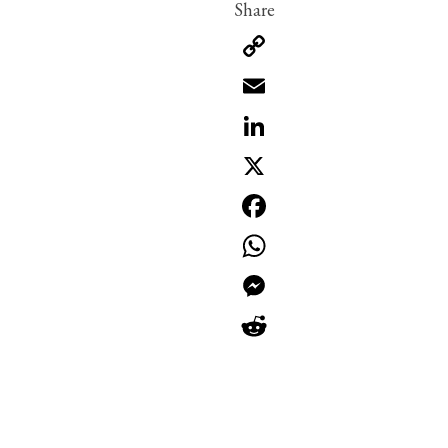
Copy
Link
Email
LinkedIn
X
Facebook
WhatsApp
Messenger
Reddit