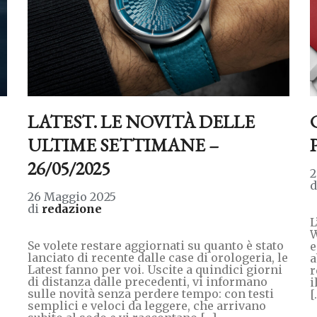
LATEST. LE NOVITÀ DELLE
ULTIME SETTIMANE –
26/05/2025
2
26 Maggio 2025
di
redazione
L
W
Se volete restare aggiornati su quanto è stato
e
lanciato di recente dalle case di orologeria, le
a
Latest fanno per voi. Uscite a quindici giorni
r
di distanza dalle precedenti, vi informano
i
sulle novità senza perdere tempo: con testi
[
semplici e veloci da leggere, che arrivano