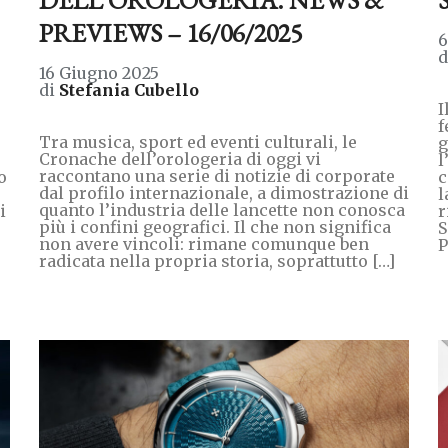
PREVIEWS – 16/06/2025
6
16 Giugno 2025
di
Stefania Cubello
I
f
Tra musica, sport ed eventi culturali, le
g
Cronache dell’orologeria di oggi vi
l
raccontano una serie di notizie di corporate
o
c
dal profilo internazionale, a dimostrazione di
l
quanto l’industria delle lancette non conosca
i
r
più i confini geografici. Il che non significa
S
non avere vincoli: rimane comunque ben
P
radicata nella propria storia, soprattutto […]