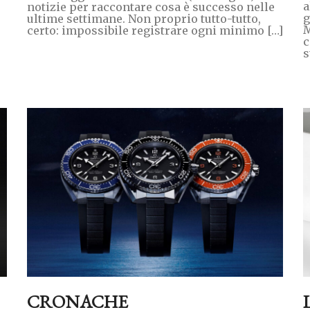
a
notizie per raccontare cosa è successo nelle
g
ultime settimane. Non proprio tutto-tutto,
M
certo: impossibile registrare ogni minimo […]
c
s
CRONACHE