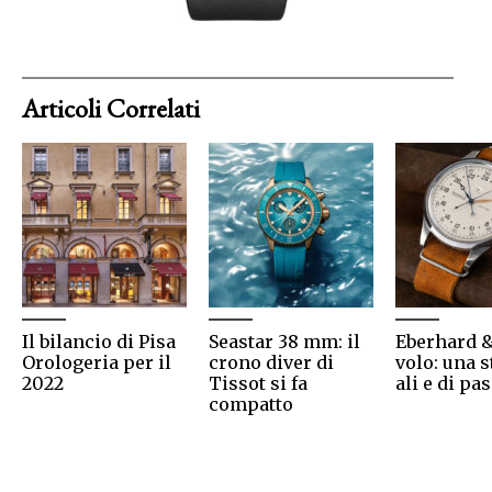
Articoli Correlati
Il bilancio di Pisa
Seastar 38 mm: il
Eberhard & 
Orologeria per il
crono diver di
volo: una s
2022
Tissot si fa
ali e di pa
compatto