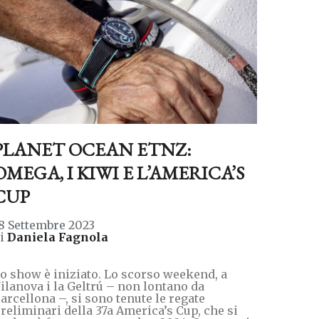
PLANET OCEAN ETNZ:
OMEGA, I KIWI E L’AMERICA’S
CUP
8 Settembre 2023
di
Daniela Fagnola
o show è iniziato. Lo scorso weekend, a
ilanova i la Geltrú – non lontano da
arcellona –, si sono tenute le regate
reliminari della 37a America’s Cup, che si