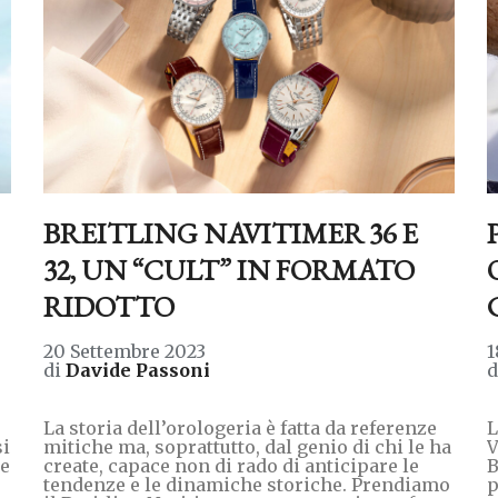
BREITLING NAVITIMER 36 E
32, UN “CULT” IN FORMATO
RIDOTTO
20 Settembre 2023
1
di
Davide Passoni
La storia dell’orologeria è fatta da referenze
L
si
mitiche ma, soprattutto, dal genio di chi le ha
V
le
create, capace non di rado di anticipare le
B
tendenze e le dinamiche storiche. Prendiamo
p