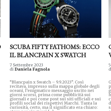
D
SCUBA FIFTY FATHOMS: ECCO
IL BLANCPAIN X SWATCH
7 Settembre 2023
5
di
Daniela Fagnola
“Blancpain x Swatch – 9.9.2023”. Così
G
recitava, impresso sulla mappa globale degli
p
oceani, l’enigmatico messaggio uscito nei
g
giorni scorsi, prima come pubblicità sui
h
giornali e poi come post sui siti ufficiali e sui
c
profili social dei rispettivi Marchi. Tanta la
d
curiosità, certo, ma il significato era chiaro:
s