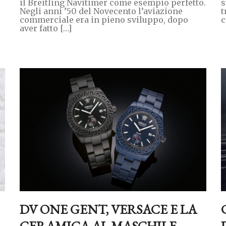
il Breitling Navitimer come esempio perfetto.
s
Negli anni ’50 del Novecento l’aviazione
t
commerciale era in pieno sviluppo, dopo
c
aver fatto […]
DV ONE GENT, VERSACE E LA
CERAMICA AL MASCHILE