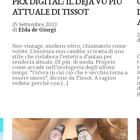
PRX DIGITAL: IL DÉJÀ VU PIÙ
ATTUALE DI TISSOT
25 Settembre 2023
di
Elda de Giorgi
2
Neo-vintage, modern-rétro, chiamatelo come
volete. L’essenza non cambia: si tratta di uno
C
stile che rielabora l’estetica d’antan per
r
renderla attuale. Di più: di moda. Proprio
s
come accade nell’orologeria degli ultimi
i
tempi: “Un’era in cui ciò che è vecchio torna a
s
essere nuovo”, dicono da Tissot. A ragion
i
veduta: perché con […]
d
p