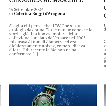
14 Settembre 2023
di
Caterina Ruggi d'Aragona
1
Sbaglia chi pensa che il DV One sia un
orologio da donna. Forse non ne conosce la
storia: già il primo esemplare della
collezione, lanciato da Versace nel 2005,
C
misurava 41 mm di diametro ed era
v
dichiaratamente unisex, come si diceva
u
allora. E di recente la Maison ne ha
m
confermato […]
c
R
m