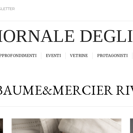
LETTER
GIORNALE DEGL
PPROFONDIMENTI
EVENTI
VETRINE
PROTAGONISTI
BAUME&MERCIER RI