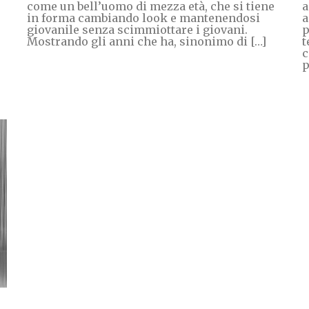
come un bell’uomo di mezza età, che si tiene
a
in forma cambiando look e mantenendosi
a
giovanile senza scimmiottare i giovani.
p
Mostrando gli anni che ha, sinonimo di […]
t
c
p