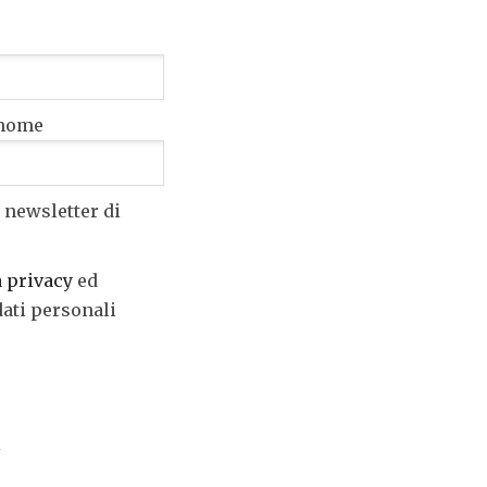
nome
 newsletter di
a privacy
ed
dati personali