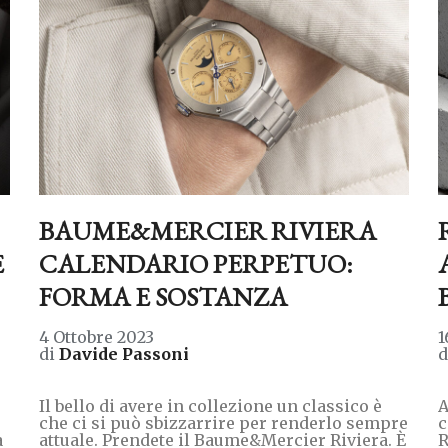
BAUME&MERCIER RIVIERA
E
CALENDARIO PERPETUO:
FORMA E SOSTANZA
4 Ottobre 2023
1
di
Davide Passoni
Il bello di avere in collezione un classico è
A
che ci si può sbizzarrire per renderlo sempre
c
a
attuale. Prendete il Baume&Mercier Riviera. È
R