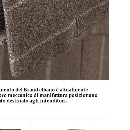
rtimento del Brand elbano è attualmente
calibro meccanico di manifattura posizionano
imp
o destinato agli intenditori.