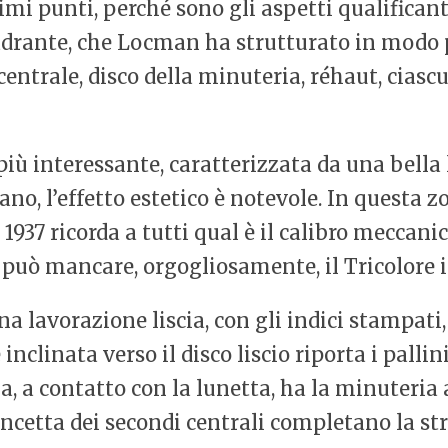
mi punti, perché sono gli aspetti qualificanti 
adrante, che Locman ha strutturato in modo 
entrale, disco della minuteria, réhaut, ciasc
più interessante, caratterizzata da una bella
o, l’effetto estetico è notevole. In questa zo
937 ricorda a tutti qual è il calibro meccanico
può mancare, orgogliosamente, il Tricolore i
a lavorazione liscia, con gli indici stampati,
 inclinata verso il disco liscio riporta i pal
na, a contatto con la lunetta, ha la minuteria
lancetta dei secondi centrali completano la st