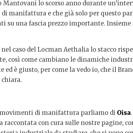
o Mantovani lo scorso anno durante un’inter
i manifattura e che già solo per questo parl
ati su una fascia prezzo importante. Insiem
l caso del Locman Aethalia lo stacco rispett
te, così come cambiano le dinamiche industria
ed è giusto, per come la vedo io, che il Brand
 chiara.
i movimenti di manifattura parliamo di
Oisa
ata raccontata con cura sulle nostre pagine, 
toria industriale da studiare, che si pone com