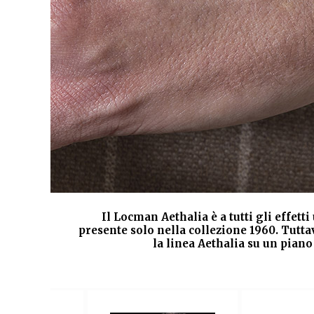
rino
Il Locman Aethalia è a tutti gli effet
tare
presente solo nella collezione 1960. Tuttav
o e
la linea Aethalia su un pian