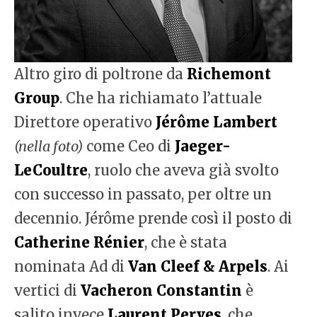
Altro giro di poltrone da
Richemont
Group
. Che ha richiamato l’attuale
Direttore operativo
Jérôme Lambert
(nella foto)
come Ceo di
Jaeger-
LeCoultre
, ruolo che aveva già svolto
con successo in passato, per oltre un
decennio. Jérôme prende così il posto di
Catherine Rénier
, che è stata
nominata Ad di
Van Cleef & Arpels
. Ai
vertici di
Vacheron Constantin
è
salito invece
Laurent Perves
, che